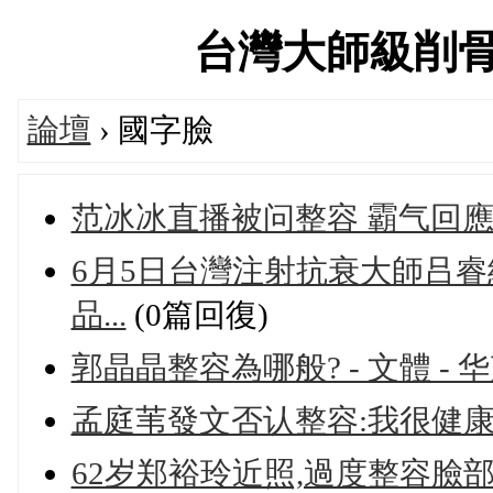
台灣大師級削骨達人
論壇
› 國字臉
范冰冰直播被问整容 霸气回應
6月5日台灣注射抗衰大師吕睿
品...
(0篇回復)
郭晶晶整容為哪般? - 文體 - 
孟庭苇發文否认整容:我很健康
62岁郑裕玲近照,過度整容臉