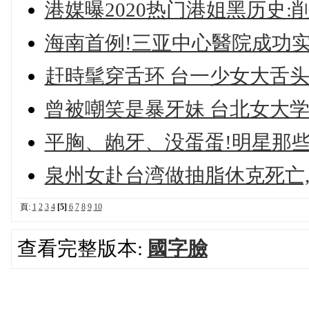
港媒曝2020热门港姐黑历史:
海南首例!三亚中心醫院成功实
赶時髦穿舌环 台一少女大舌头
曾被嘲笑是暴牙妹 台北女大
平胸、龅牙、没蛋蛋!明星那
泉州女赴台湾做抽脂休克死亡,
頁:
1
2
3
4
[5]
6
7
8
9
10
查看完整版本:
國字臉