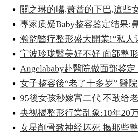
關之琳的嘴,萧蔷的下巴,這些
專家质疑Baby整容鉴定结果
瀚韵醫疗整形盛大開業!“私人
宁波玲珑醫美好不好 面部整
Angelababy赴醫院做面部鉴
女子整容後“老了十多岁” 醫
95後女孩秒嫁富二代 不敢给
央视揭整形行業乱象:10年20
女星削骨致神经坏死 揭那些