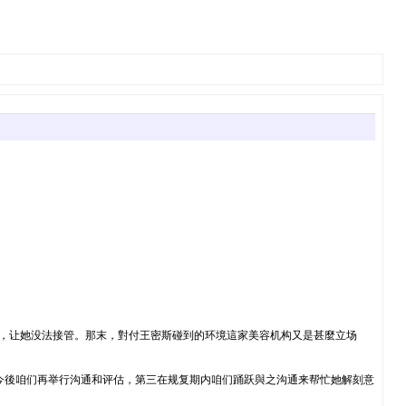
多，让她没法接管。那末，對付王密斯碰到的环境這家美容机构又是甚麼立场
今後咱们再举行沟通和评估，第三在规复期内咱们踊跃與之沟通来帮忙她解刻意