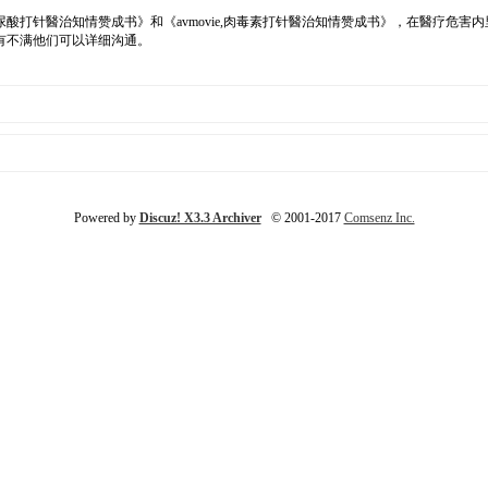
酸打针醫治知情赞成书》和《avmovie,肉毒素打针醫治知情赞成书》，在醫疗危
有不满他们可以详细沟通。
Powered by
Discuz! X3.3 Archiver
© 2001-2017
Comsenz Inc.