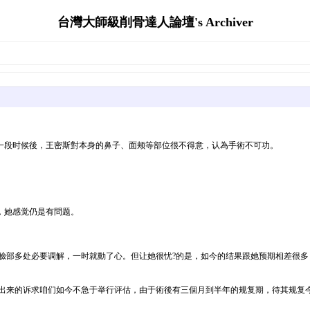
台灣大師級削骨達人論壇's Archiver
一段时候後，王密斯對本身的鼻子、面颊等部位很不得意，认為手術不可功。
。
，她感觉仍是有問题。
,臉部多处必要调解，一时就動了心。但让她很忧?的是，如今的结果跟她预期相差很
提出来的诉求咱们如今不急于举行评估，由于術後有三個月到半年的规复期，待其规复