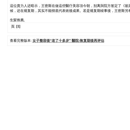
這位賣力人还暗示，王密斯在做這些醫疗美容項今朝，别离與院方签定了《玻尿
候，还在规复期，其实不能彻底代表術後成果。若是规复期竣事後，王密斯另
生髪推薦,
頁:
[1]
查看完整版本:
女子整容後“老了十多岁” 醫院:恢复期後再评估