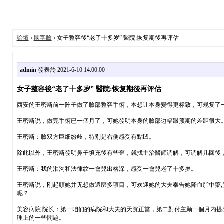
論壇
›
國字臉
› 女子整容後“老了十多岁” 醫院:恢复期後再评估
admin
發表於 2021-6-10 14:00:00
女子整容後“老了十多岁” 醫院:恢复期後再评估
西安的王密斯前一阵子做了臉部整容手術，本想让本身變得更标致，可规复了
王密斯说，做完手術已一個月了，可她發明本身的臉部边幅跟预期的差距很大
王密斯：臉双方巨细纷歧，特别是右侧感受有點凹。
除此以外，王密斯發明鼻子填充後有些歪，就找主治醫師调解，可调解几回後
王密斯：我的泪沟和法律纹一會兒出格深，感受一會兒老了十多岁。
王密斯说，刚起頭她并无想做這麼多項目，可欢迎她的大夫奉告她降血脂中藥
呢？
美容病院 院长：第一咱们的病院和大夫的天资正當，第二對付主顾一個月内
理上的一些問题。