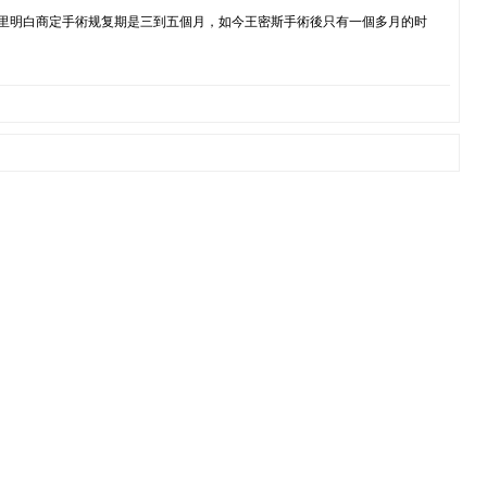
害内里明白商定手術规复期是三到五個月，如今王密斯手術後只有一個多月的时