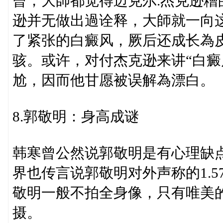
曾，大師都觉得迈克尔.杰克逊
逊并无做出過诠释，大師就一向
了紧张的白癜风，厥后还成长為
骇。或许，对付杰克逊来讲“白癜
尬，因而他甘愿被误解為漂白。
8.郭敬明：身高成谜
韩寒曾公然说郭敬明是有心理缺
界也传言说郭敬明对外声称的1.
敬明一般不拍全身像，只有唯美
摄。